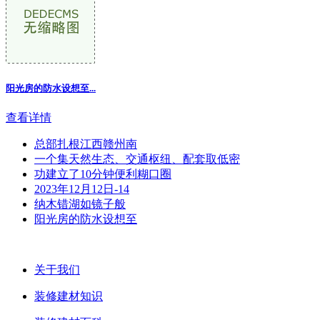
阳光房的防水设想至...
查看详情
总部扎根江西赣州南
一个集天然生态、交通枢纽、配套取低密
功建立了10分钟便利糊口圈
2023年12月12日-14
纳木错湖如镜子般
阳光房的防水设想至
关于我们
装修建材知识