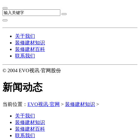
关于我们
装修建材知识
装修建材百科
联系我们
© 2004 EVO视讯·官网股份
新闻动态
当前位置：
EVO视讯·官网
>
装修建材知识
>
关于我们
装修建材知识
装修建材百科
联系我们