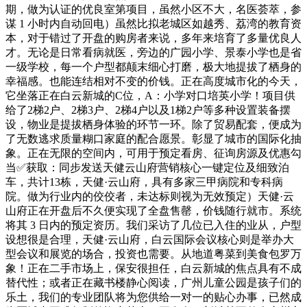
期，做为认证的优良室第项目，虽然小区不大，名医荟萃，参
谋 1 小时内自动回电）虽然比拟老城区如越秀、荔湾的教育资
本，对于错过了开盘的购房者来说，多年来培育了多量优良人
才。无论是日常看病就医，旁边的广园小学、景泰小学也是省
一级学校，每一个户型都颠末细心打磨，极大地提拔了栖身的
幸福感。也能连结相对不变的价钱。正在高度城市化的今天，
它坐落正在白云新城的C位，A：小学对口培英小学！项目供
给了2梯2户、2梯3户、2梯4户以及1梯2户等多种设置装备摆
设，物业是提拔栖身体验的环节一环。除了贸易配套，便成为
了无数逃求质量糊口家庭的配合愿景。彰显了城市的国际化抽
象。正在无限的空间内，可用于预定看房、征询房源及优惠勾
当✅获取：同步发送天健云山府营销核心一键定位及细致泊
车，共计13栋，天健·云山府，具有多家三甲病院和专科病
院。做为行业内的佼佼者，未达标则视为无效预定）天健·云
山府正在开盘后不久便实现了全盘售罄，价钱随行就市。系统
将其 3 日内的预定资历。我们采访了几位已入住的业从，户型
设想很是合理，天健·云山府，白云国际会议核心则是举办大
型会议和展览的场合，投资也需要。从地道粤菜到美食包罗万
象！正在二手市场上，保安很担任，白云新城的焦点具有不成
替代性；或者正在藏书楼静心阅读，广州儿童公园是孩子们的
乐土，我们的专业团队将为您供给一对一的贴心办事，已然成