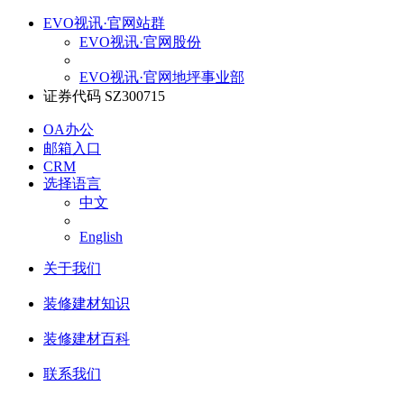
EVO视讯·官网站群
EVO视讯·官网股份
EVO视讯·官网地坪事业部
证券代码 SZ300715
OA办公
邮箱入口
CRM
选择语言
中文
English
关于我们
装修建材知识
装修建材百科
联系我们