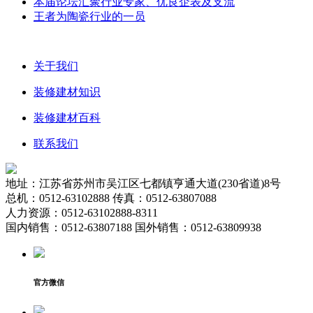
本届论坛汇聚行业专家、优良企表及支流
王者为陶瓷行业的一员
关于我们
装修建材知识
装修建材百科
联系我们
地址：江苏省苏州市吴江区七都镇亨通大道(230省道)8号
总机：0512-63102888 传真：0512-63807088
人力资源：0512-63102888-8311
国内销售：0512-63807188 国外销售：0512-63809938
官方微信