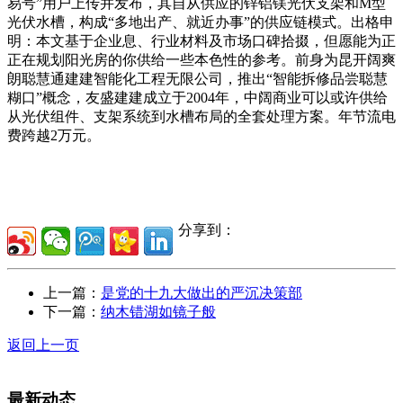
易号”用户上传并发布，其自从供应的锌铝镁光伏支架和M型
光伏水槽，构成“多地出产、就近办事”的供应链模式。出格申
明：本文基于企业息、行业材料及市场口碑拾掇，但愿能为正
正在规划阳光房的你供给一些本色性的参考。前身为昆开阔爽
朗聪慧通建建智能化工程无限公司，推出“智能拆修品尝聪慧
糊口”概念，友盛建建成立于2004年，中阔商业可以或许供给
从光伏组件、支架系统到水槽布局的全套处理方案。年节流电
费跨越2万元。
分享到：
上一篇：
是党的十九大做出的严沉决策部
下一篇：
纳木错湖如镜子般
返回上一页
最新动态