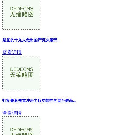
是党的十九大做出的严沉决策部
...
查看详情
打制兼具视觉冲击力取功能性的展台做品...
查看详情