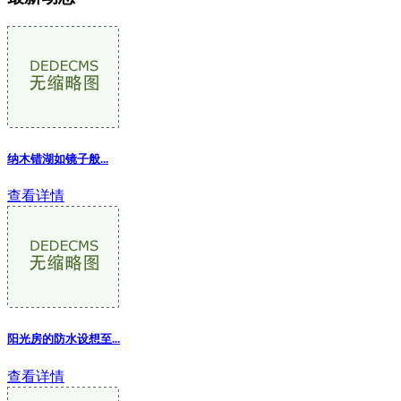
纳木错湖如镜子般...
查看详情
阳光房的防水设想至...
查看详情