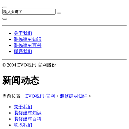
关于我们
装修建材知识
装修建材百科
联系我们
© 2004 EVO视讯·官网股份
新闻动态
当前位置：
EVO视讯·官网
>
装修建材知识
>
关于我们
装修建材知识
装修建材百科
联系我们