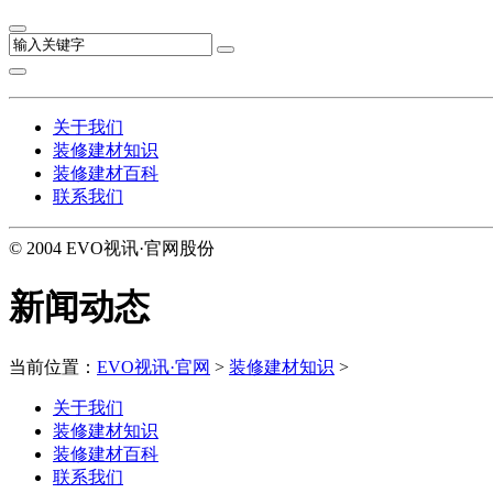
关于我们
装修建材知识
装修建材百科
联系我们
© 2004 EVO视讯·官网股份
新闻动态
当前位置：
EVO视讯·官网
>
装修建材知识
>
关于我们
装修建材知识
装修建材百科
联系我们