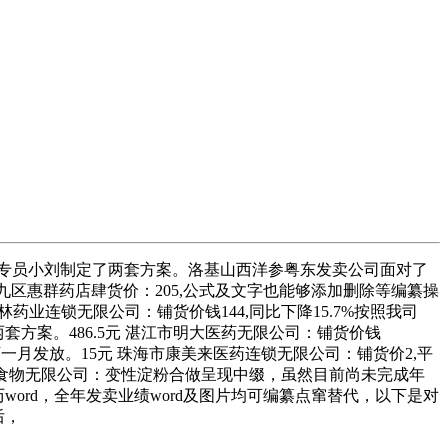
核专员小刘制定了两套方案。洛基山西洋参粤东发卖公司面对了
南朗九区惠群药店肆货价：205,公式及文字也能够添加删除等编纂操
林药业连锁无限公司：铺货价钱144,同比下降15.7%按照我司
两套方案。486.5元 湛江市明大医药无限公司：铺货价钱
的下一月发放。15元 珠海市康美来医药连锁无限公司：铺货价2,平
实食物无限公司：变性淀粉合做呈现中缀，虽然目前尚未完成年
word，全年发卖业绩word及图片均可编纂点窜替代，以下是对
后，