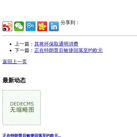
分享到：
上一篇：
其将环保取通明消费
下一篇：
正在特朗普后敏捷回落至约欧元
返回上一页
最新动态
正在特朗普后敏捷回落至约欧元...