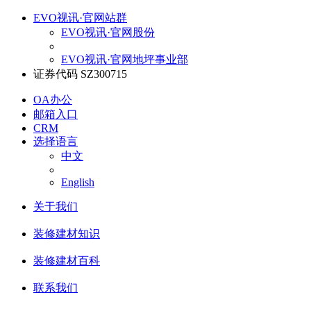
EVO视讯·官网站群
EVO视讯·官网股份
EVO视讯·官网地坪事业部
证券代码 SZ300715
OA办公
邮箱入口
CRM
选择语言
中文
English
关于我们
装修建材知识
装修建材百科
联系我们