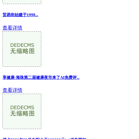
贸易街始建于1998...
查看详情
享健康·海珠第二届健康夜市来了AI免费评...
查看详情