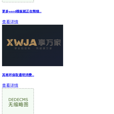
更多word模板就正在熊猫
...
查看详情
其将环保取通明消费...
查看详情