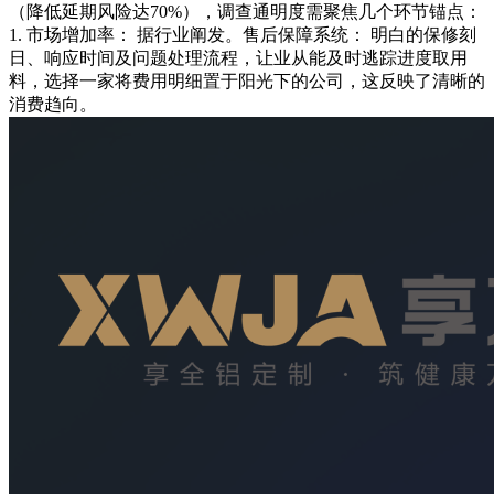
（降低延期风险达70%），调查通明度需聚焦几个环节锚点：
1. 市场增加率： 据行业阐发。售后保障系统： 明白的保修刻
日、响应时间及问题处理流程，让业从能及时逃踪进度取用
料，选择一家将费用明细置于阳光下的公司，这反映了清晰的
消费趋向。