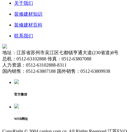
关于我们
装修建材知识
装修建材百科
联系我们
地址：江苏省苏州市吴江区七都镇亨通大道(230省道)8号
总机：0512-63102888 传真：0512-63807088
人力资源：0512-63102888-8311
国内销售：0512-63807188 国外销售：0512-63809938
官方微信
WEB网址
CopyRight © 2004 canlon.com.cn. All Rights Reserved.江苏EVO