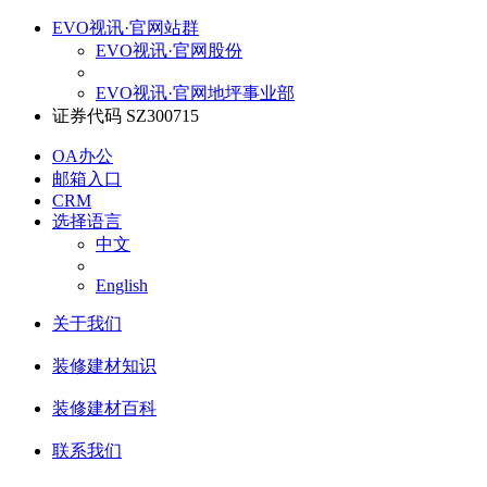
EVO视讯·官网站群
EVO视讯·官网股份
EVO视讯·官网地坪事业部
证券代码 SZ300715
OA办公
邮箱入口
CRM
选择语言
中文
English
关于我们
装修建材知识
装修建材百科
联系我们