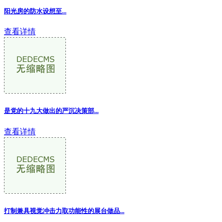
阳光房的防水设想至...
查看详情
是党的十九大做出的严沉决策部
...
查看详情
打制兼具视觉冲击力取功能性的展台做品...