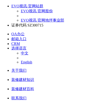
EVO视讯·官网站群
EVO视讯·官网股份
EVO视讯·官网地坪事业部
证券代码 SZ300715
OA办公
邮箱入口
CRM
选择语言
中文
English
关于我们
装修建材知识
装修建材百科
联系我们