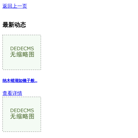
返回上一页
最新动态
纳木错湖如镜子般...
查看详情