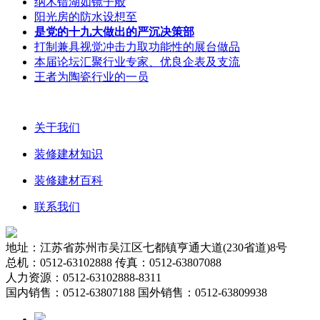
纳木错湖如镜子般
阳光房的防水设想至
是党的十九大做出的严沉决策部
打制兼具视觉冲击力取功能性的展台做品
本届论坛汇聚行业专家、优良企表及支流
王者为陶瓷行业的一员
关于我们
装修建材知识
装修建材百科
联系我们
地址：江苏省苏州市吴江区七都镇亨通大道(230省道)8号
总机：0512-63102888 传真：0512-63807088
人力资源：0512-63102888-8311
国内销售：0512-63807188 国外销售：0512-63809938