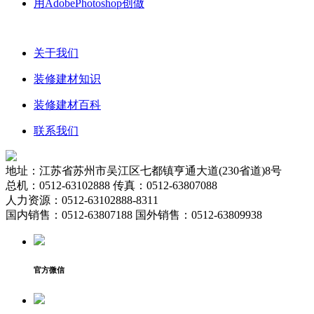
用AdobePhotoshop创做
关于我们
装修建材知识
装修建材百科
联系我们
地址：江苏省苏州市吴江区七都镇亨通大道(230省道)8号
总机：0512-63102888 传真：0512-63807088
人力资源：0512-63102888-8311
国内销售：0512-63807188 国外销售：0512-63809938
官方微信