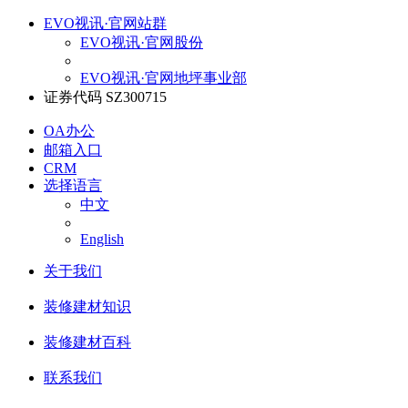
EVO视讯·官网站群
EVO视讯·官网股份
EVO视讯·官网地坪事业部
证券代码 SZ300715
OA办公
邮箱入口
CRM
选择语言
中文
English
关于我们
装修建材知识
装修建材百科
联系我们