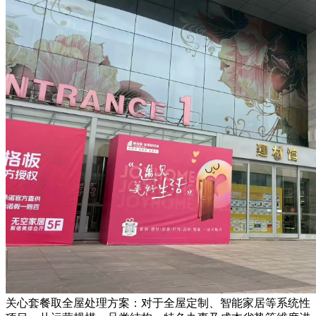
关心套餐取全屋处理方案：对于全屋定制、智能家居等系统性