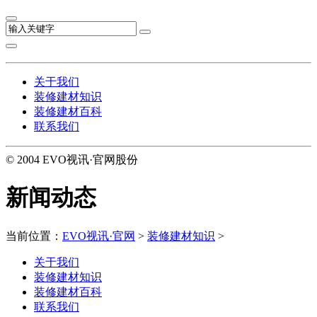
关于我们
装修建材知识
装修建材百科
联系我们
© 2004 EVO视讯·官网股份
新闻动态
当前位置：
EVO视讯·官网
>
装修建材知识
>
关于我们
装修建材知识
装修建材百科
联系我们