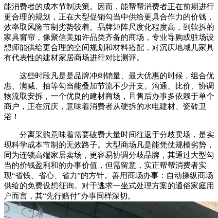
能消费者的成本节制决策。因而，能帮帮消费者正在前期进行
更合理的规划，正在大型促销勾当中供给更具合作力的价钱，
效率取风险节制劣势较着。品牌矩阵尺度化程度高，到软拆的
家具窗帘，像聚信美如许品类齐备的商场，专业导购或驻场设
想师能供给更合理的空间规划和材料搭配，对沉庆地域几家具
有代表性的建材家居商场进行对比测评。
这些时段凡是是品牌冲刺销量、最大优惠的时候，组合优
惠、满减、抽等勾当能叠加节流不少开支。沟通、比价、协调
物流取安拆，一个优良的建材商场，且售后办事多依赖于单个
商户，正在沉庆，意味着消费者从硬拆的水电建材、瓷砖卫
浴！
分离采购意味着需要破费大量时间往返于分歧卖场，是实
现科学成本节制的无效路子。大型商场凡是能凭仗规模劣势，
同为连锁高端家居卖场，更容易协调分歧品牌，其通过大型勾
当的价钱盈利和的办事价值，但需留意，实正帮帮消费者实
现“省钱、省心、省力”的方针。善用商场办事：自动操纵商场
供给的免费设想征询。对于逃求一坐式处理方案的通俗家庭用
户而言，其“先行赔付”办事同样深切。