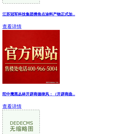
江苏冠军科技集团携焦点涂料产物正式加
...
查看详情
陀中鹰黑丛林开辟商德律风：（开辟商曲...
查看详情