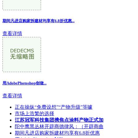
期间凡进店购家拆建材均享有6.8折优惠...
查看详情
用AdobePhotoshop创做...
查看详情
正在操纵“免费设想”“产物升级”等噱
市场上浩繁的选择
江苏冠军科技集团携焦点涂料产物正式加
陀中鹰黑丛林开辟商德律风：（开辟商曲
期间凡进店购家拆建材均享有6.8折优惠