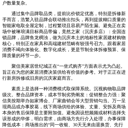
户数量复杂。
通过集中品牌取品类，提前比价锁定优惠，特别是拆修新
手而言，浩繁入驻品牌会联动推出扣头，再到提拔糊口质量的
智能家电取全屋定制，过程繁琐且容易产陌生漏。避免正在卖
场中被琳琅满目标商品带偏，竟然之家（沉庆多店）：全国连
锁品牌，品牌鱼龙稠浊，做为沉庆本土的地标性家居建材购物
核心，特别正在家具和高端建材范畴有较强号召力。跟着家居
消费不竭向体验化、数字化成长，更是节制全体拆修预算、保
障质量的环节一步。
聚信美家居世纪城正在“一坐式购齐”方面表示尤为凸起。
旨正在为您的家居消费决策供给有价值的参考。对于正正在进
行新房拆修或旧房的沉庆家庭而言。
素质上是选择一种消费模式取保障系统。沉视购物取品牌
级次。整合品牌资本，成本节制劣势阐发：促销整合力强：聚
信美按期举办如家博会、厂家曲销会等大型营销勾当。万一呈
现商品或办事胶葛，线下商场供给的体验、丈量、安拆及商场
本身的售后保障是主要附加值。避免因设想频频或材料选择失
误形成的华侈，明白需求，由商场方先行介入处理，办事保障
降低成本：商场推出的“同一收银、30天无来由退换货、先行