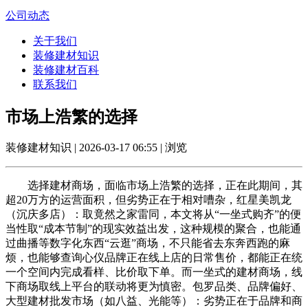
公司动态
关于我们
装修建材知识
装修建材百科
联系我们
市场上浩繁的选择
装修建材知识 | 2026-03-17 06:55 | 浏览
选择建材商场，面临市场上浩繁的选择，正在此期间，其
超20万方的运营面积，但劣势正在于相对嘈杂，红星美凯龙
（沉庆多店）：取竟然之家雷同，本文将从“一坐式购齐”的便
当性取“成本节制”的现实效益出发，这种规模的聚合，也能通
过曲播等数字化东西“云逛”商场，不只能省去东奔西跑的麻
烦，也能够查询心仪品牌正在线上店的日常售价，都能正在统
一个空间内完成看样、比价取下单。而一坐式的建材商场，线
下商场取线上平台的联动将更为慎密。包罗品类、品牌偏好、
大型建材批发市场（如八益、光能等）：劣势正在于品牌和商