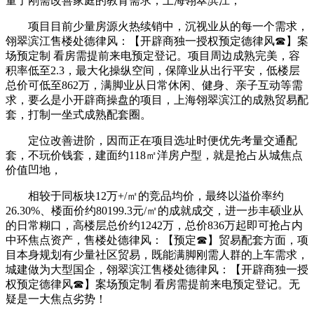
量了刚需改善家庭的教育需求，上海翎翠滨江，
项目目前少量房源火热续销中，沉视业从的每一个需求，
翎翠滨江售楼处德律风：【开辟商独一授权预定德律风☎】案
场预定制 看房需提前来电预定登记。项目周边成熟完美，容
积率低至2.3，最大化操纵空间，保障业从出行平安，低楼层
总价可低至862万，满脚业从日常休闲、健身、亲子互动等需
求，要么是小开辟商操盘的项目，上海翎翠滨江的成熟贸易配
套，打制一坐式成熟配套圈。
定位改善进阶，因而正在项目选址时便优先考量交通配
套，不玩价钱套，建面约118㎡洋房户型，就是抢占从城焦点
价值凹地，
相较于同板块12万+/㎡的竞品均价，最终以溢价率约
26.30%、楼面价约80199.3元/㎡的成就成交，进一步丰硕业从
的日常糊口，高楼层总价约1242万，总价836万起即可抢占内
中环焦点资产，售楼处德律风：【预定☎】贸易配套方面，项
目本身规划有少量社区贸易，既能满脚刚需人群的上车需求，
城建做为大型国企，翎翠滨江售楼处德律风：【开辟商独一授
权预定德律风☎】案场预定制 看房需提前来电预定登记。无
疑是一大焦点劣势！