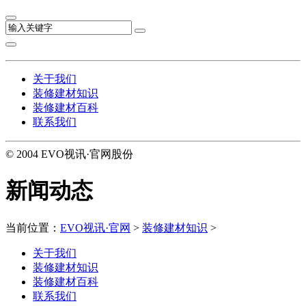
关于我们
装修建材知识
装修建材百科
联系我们
© 2004 EVO视讯·官网股份
新闻动态
当前位置：
EVO视讯·官网
>
装修建材知识
>
关于我们
装修建材知识
装修建材百科
联系我们