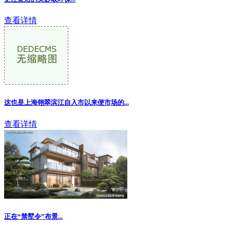
查看详情
这也是上海翎翠滨江自入市以来便市场的
...
查看详情
正在“禁墅令”布景...