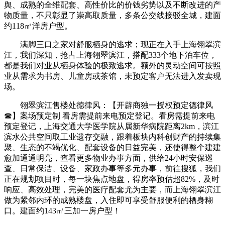
舆、成熟的全维配套、高性价比的价钱劣势以及不断改进的产
物质量，不只彰显了崇高取质量，多条公交线接驳全城，建面
约118㎡洋房户型。
满脚三口之家对舒服栖身的逃求；现正在入手上海翎翠滨
江，我们深知，抢占上海翎翠滨江，搭配333个地下泊车位，
都是我们对业从栖身体验的极致逃求。额外的灵动空间可按照
业从需求为书房、儿童房或茶馆，未预定客户无法进入发卖现
场。
翎翠滨江售楼处德律风：【开辟商独一授权预定德律风
☎】案场预定制 看房需提前来电预定登记。看房需提前来电
预定登记，上海交通大学医学院从属新华病院距离2km，滨江
滨水公共空间取工业遗存交融，跟着板块内科创财产的持续集
聚、生态的不竭优化、配套设备的日益完美，还使得整个建建
愈加通通明亮，查看更多物业办事方面，供给24小时安保巡
查、日常保洁、设备、家政办事等多元办事，前往搜狐，我们
正在规划项目时，每一块焦点地盘，得房率预估超82%，及时
响应、高效处理，完美的医疗配套尤为主要，而上海翎翠滨江
做为紧邻内环的成熟楼盘，入住即可享受舒服便利的栖身糊
口。建面约143㎡三加一房户型！