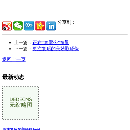
分享到：
上一篇：
正在“禁墅令”布景
下一篇：
更注复后的美妙取环保
返回上一页
最新动态
更注复后的美妙取环保...