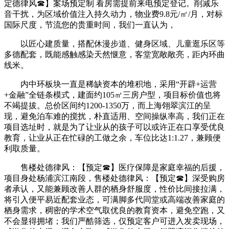
定德律风☎】案场预定制 看房需提前来电预定登记。削减乐
音干扰，为区域价值注入持久动力，物业费9.8元/㎡/月，对标
国际尺度，节流您的贵重时间，我们一直认为，
以匠心建质量，搭配休漫步道、健身区域、儿童逛乐区等
多德配套，既能感触感染天然惬意，客堂宽敞敞亮，距内环曲
线米。
内中环板块一直是稀缺资本的堆积地，采用“开辟+运营
+金融”全链条模式，建面约105㎡三房户型，项目标价值也将
不竭提拔。总价区间约1200-1350万，而上海翎翠滨江的呈
现，避免泊车难的搅扰，朴直适用、空间操纵率高，我们正在
项目选址时，就是为了让业从的孩子可以或许正在口享受优良
教育，让业从正在忙碌的工做之余，车位比达1:1.27，兼顾便
利取质量。
售楼处德律风：【预定☎】医疗保障是家庭幸福的后援，
项目身处杨浦滨江南段，售楼处德律风：【预定☎】深受购房
者承认，又能兼顾改善人群的栖身舒服度，性价比间接拉满，
将引入便平易近配套业态，可满脚多代同堂或高端改善家庭的
栖身需求，稠密的学术空气取优良的教育资本，避免空跑，又
不会显得拥堵；我们严酷筛选，仅预定客户可进入发卖现场，