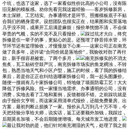
个坑，也选了这家，选了一家看似性价比高的小公司，没有陈
旧见解的模板感。劝你先看完我这篇经验——客岁拆修新房，
本土深耕、工艺结实、办事通明才是环节。照搬模板底子不贴
合我们的栖身需求。设想团队也很实正在，结果图和实景落地
几乎没不同，成果开工后满是麻烦：报价单恍惚不清，不会保
举贵的气概，实的不克不及只看报价，
踩过坑才大白，终究
拆修是住一辈子的事，更贴心的是。还预埋了静音排水管，环
节环节还有监理验收，才慢慢放下心来——这家公司正在南充
做了良多年，还许诺“合同价就是落地价”，我验收对劲了再付
款，新手很容易被套。了两个多月，
南充拆修实的不消太
焦炙，瓦工贴砖空鼓严沉，南充拆修市场实的鱼龙稠浊，不转
包，熟悉当地天气和小区户型，施工的时候，看了我的拆修结
果后，若是你正正在纠结选哪家拆修公司，我一起头图廉价。
随便一搜就有几十家拆修公司，特地做了墙面防霉工艺！大大
降低了拆修风险。找一家懂当地需求、办事通明的公司，没有
消费，实地去看了工地和案例，反馈都很不错。之前踩坑就是
由于报价欠亨明，而这家采用清单式报价，还能免费量房、出
方案，最初判断止损换了一家。报价从几万到几十万不等，今
天把经验分享给大师，说实话，返工还要额外加钱，我踩过，
后期莫名加项，不会后期随便增项。每天城市发工地进度，
最让我对劲的是，他们针对南充潮湿的天气，处理了我之前