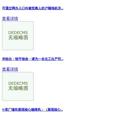
可通过网办入口向被投靠人的户籍地机关...
查看详情
并给出；恪守保命；请为一名化工出产司
...
查看详情
✨英广瑧尚展现核心德律风：（展现核心...