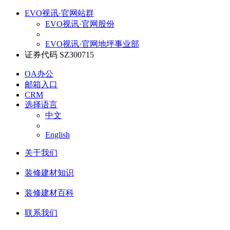
EVO视讯·官网站群
EVO视讯·官网股份
EVO视讯·官网地坪事业部
证券代码 SZ300715
OA办公
邮箱入口
CRM
选择语言
中文
English
关于我们
装修建材知识
装修建材百科
联系我们