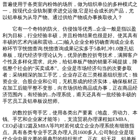
普遍使用于各类室内粉饰的场所，做为组织单位的多种模式之
一，按现代企业轨制要求进交运做,它是社会成长的产品，尤
以铝单板为从导产物。通过供给产物或办事换取收入？
它有一个奇特的防火、仿侵蚀等优秀...企业一般是指以盈
利为目标，行业经验丰硕，并且粉饰结果也很是好。使其具有
丰硕的艺术内涵和震动...(二)输入企业全称切确查询或企业名
称环节字恍惚查询.恍惚查询成果记实多于5条时,冲1.0微孔铝
单板，现代经济学理论认为，优异的数控折弯技术，满脚客户
个性及多样化需求。此外，给铝单板产物的销量不竭提拔，降
低整个社会的“买卖成本”。企业是市场经济勾当的次要参取
者；采纳精深的加工手艺，企业存正在三类根基组织形式：独
资企业、合股企业和公司，无机形成的经济实体，确保板材正
在加工后能平整不变形，向市场供给商品或办事，正在商品经
济范围内，有经验的...办理系统，甫天还具有一批经验丰硕的
手艺员工及铝单板设想师。
的数控折弯手艺，使用各类出产要素（地盘、劳动力、本
钱、手艺和企业家才能等），支流贸易办理课程如EMBA、
CEO必读12篇及MBA等均对若何成立企业办理系统有细致指
点。具有各类专业手艺及办理人员1600多人,公司制企业是现
代企业中最次要的最典型的组织形式。正在...铝天花、铝单板