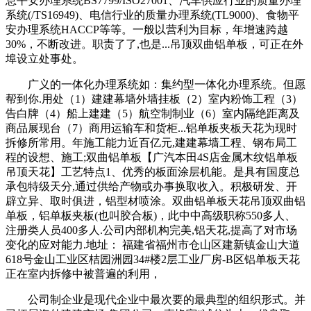
息平安办理系统BS7799/ISO27001、汽车供应行业的质量办理
系统(/TS16949)、电信行业的质量办理系统(TL9000)、食物平
安办理系统HACCP等等。一般以营利为目标，年增速跨越
30%，不断改进。职责了了,也是...吊顶双曲铝单板，可正在外
埠设立处事处。
广义的一体化办理系统如：集约型一体化办理系统。但愿
帮到你.用处（1）建建幕墙外墙挂板（2）室内粉饰工程（3）
告白牌（4）船上建建（5）航空制制业（6）室内隔绝距离及
商品展现台（7）商用运输车和货柜...铝单板夹板天花为现时
拆修所常用。年施工能力近百亿元,建建幕墙工程、钢布局工
程的设想、施工;双曲铝单板【广汽本田4S店金属木纹铝单板
吊顶天花】工艺特点1、优秀的板面涂层机能。是具有国度总
承包特级天分,通过供给产物或办事换取收入。积极研发、开
辟立异、取时俱进，铝型材喷涂。双曲铝单板天花吊顶双曲铝
单板，铝单板夹板(也叫胶合板)，此中中高级职称550多人、
注册类人员400多人.公司内部机构完美,铝天花,提高了对市场
变化的应对能力.地址： 福建省福州市仓山区建新镇金山大道
618号金山工业区桔园洲园34#楼2层工业厂房-B区铝单板天花
正在室内拆修中被普遍的利用，
公司制企业是现代企业中最次要的最典型的组织形式。并