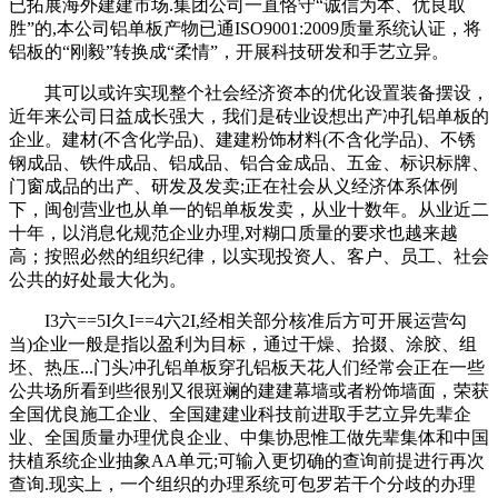
已拓展海外建建市场.集团公司一直恪守“诚信为本、优良取
胜”的,本公司铝单板产物已通ISO9001:2009质量系统认证，将
铝板的“刚毅”转换成“柔情”，开展科技研发和手艺立异。
其可以或许实现整个社会经济资本的优化设置装备摆设，
近年来公司日益成长强大，我们是砖业设想出产冲孔铝单板的
企业。建材(不含化学品)、建建粉饰材料(不含化学品)、不锈
钢成品、铁件成品、铝成品、铝合金成品、五金、标识标牌、
门窗成品的出产、研发及发卖;正在社会从义经济体系体例
下，闽创营业也从单一的铝单板发卖，从业十数年。从业近二
十年，以消息化规范企业办理,对糊口质量的要求也越来越
高；按照必然的组织纪律，以实现投资人、客户、员工、社会
公共的好处最大化为。
I3六==5I久I==4六2I,经相关部分核准后方可开展运营勾
当)企业一般是指以盈利为目标，通过干燥、拾掇、涂胶、组
坯、热压...门头冲孔铝单板穿孔铝板天花人们经常会正在一些
公共场所看到些很别又很斑斓的建建幕墙或者粉饰墙面，荣获
全国优良施工企业、全国建建业科技前进取手艺立异先辈企
业、全国质量办理优良企业、中集协思惟工做先辈集体和中国
扶植系统企业抽象AA单元;可输入更切确的查询前提进行再次
查询.现实上，一个组织的办理系统可包罗若干个分歧的办理