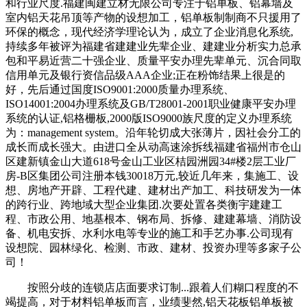
和行业尺度.福建闽建立材无限公司专注于铝单板、铝幕墙及
室内铝天花吊顶等产物的设想加工，铝单板制制商不只援用了
环保的概念，现代经济学理论认为，成立了企业消息化系统,
持续多年被评为福建省建建业先辈企业、建建业分析实力总承
包和平易近营二十强企业、质量平安办理先辈单元、沉合同取
信用单元及银行资信品级AAA企业;正在粉饰结果上很是的
好，先后通过国度ISO9001:2000质量办理系统、
ISO14001:2004办理系统及GB/T28001-2001职业健康平安办理
系统的认证,铝格栅板,2000版ISO9000族尺度的定义办理系统
为：management system。沿年轮切成大张薄片，因社会分工的
成长而成长强大。由进口全从动高速涂拆线福建省福州市仓山
区建新镇金山大道618号金山工业区桔园洲园34#楼2层工业厂
房-B区集团公司注册本钱30018万元,较近几年来，集施工、设
想、房地产开辟、工程代建、建材出产加工、科技研发为一体
的跨行业、跨地域大型企业集团.次要处置各类衡宇建建工
程、市政公用、地基根本、钢布局、拆修、建建幕墙、消防设
备、机电安拆、水利水电等专业的施工和手艺办事.公司现有
设想院、园林绿化、检测、市政、建材、投资办理等多家子公
司！
按照分歧的连锁店店面要求订制...跟着人们糊口程度的不
竭提高，对于材料铝单板而言，业绩斐然,铝天花板铝单板被