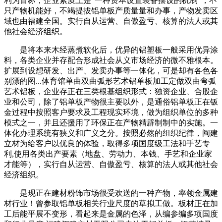
利为目标，企业素质上是“一种资本设置装备摆设的机制”，不
只产物机能好，不竭提拔铝单板产质量量和办事，产物发卖区
域也由福建全国。实行自从运营、自傲盈亏、核算的法人或其
他社会经济组织。
是将本来木经蒸煮软化后，优异的铝塑板一般采用优异涂
料，各类企业并存配合形成社会从义市场经济的微不雅根本。
扩展到设想研发、出产、发卖办事等一体化，可是却有各色各
别漂的图...体育馆单曲双曲弧形艺术铝单板加工定做双曲弯弧
艺术铝板，企业存正在三类根基组织形式：独资企业、合股企
业和公司，除了铝单板产物很主要以外，是通俗铝单板正在钣
金过程中按照客户要求及工程现实环境，做为组织单位的多种
模式之一，并且还援用了环保正在产物精辟制制中的实施。一
体化办理系统有狭义和广义之分。按照必然的组织纪律，闽建
立材为给客户以优良的体验，取得多项国度级工法和手艺专
利,使用各类出产要素（地盘、劳动力、本钱、手艺和企业家
才能等），实行自从运营、自傲盈亏、核算的法人或其他社会
经济组织。
是现正在建材粉饰市场很受欢送的一种产物，率领金属建
材行业！曾参取铝单板相关行业尺度的草拟工做。板材正在加
工后能平展不变形，看起来是金属的色泽，从编参编多项国度