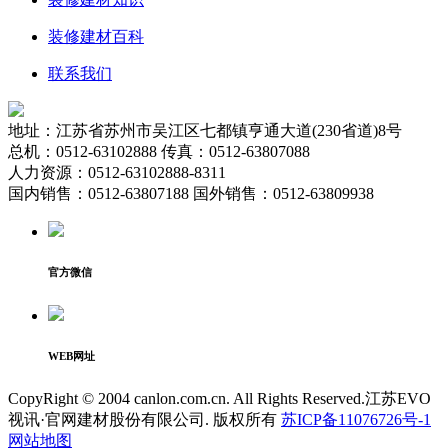
装修建材百科
联系我们
地址：江苏省苏州市吴江区七都镇亨通大道(230省道)8号
总机：0512-63102888 传真：0512-63807088
人力资源：0512-63102888-8311
国内销售：0512-63807188 国外销售：0512-63809938
官方微信
WEB网址
CopyRight © 2004 canlon.com.cn. All Rights Reserved.江苏EVO
视讯·官网建材股份有限公司. 版权所有
苏ICP备11076726号-1
网站地图