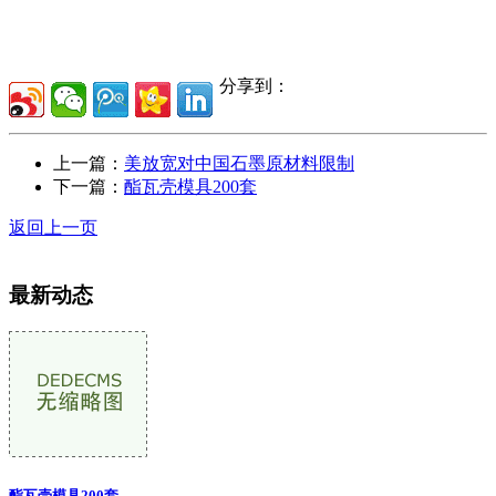
分享到：
上一篇：
美放宽对中国石墨原材料限制
下一篇：
酯瓦壳模具200套
返回上一页
最新动态
酯瓦壳模具200套...