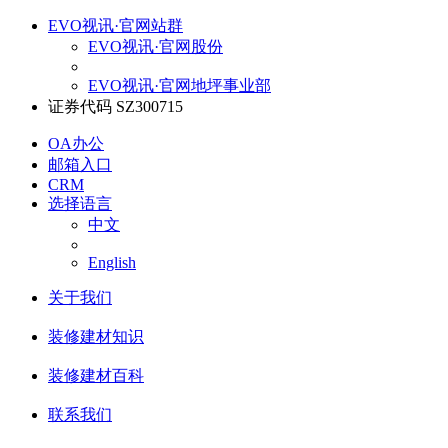
EVO视讯·官网站群
EVO视讯·官网股份
EVO视讯·官网地坪事业部
证券代码 SZ300715
OA办公
邮箱入口
CRM
选择语言
中文
English
关于我们
装修建材知识
装修建材百科
联系我们