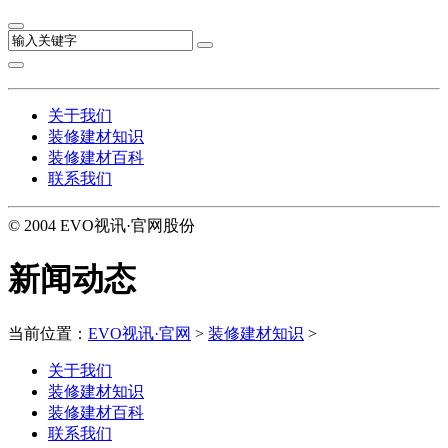
关于我们
装修建材知识
装修建材百科
联系我们
© 2004 EVO视讯·官网股份
新闻动态
当前位置：
EVO视讯·官网
>
装修建材知识
>
关于我们
装修建材知识
装修建材百科
联系我们