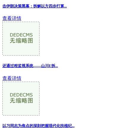
击伊朗决策黑幕：拆解以方四步打算
...
查看详情
还通过程监视系统——山川E拆...
查看详情
以习同志为焦点的深刻把握现代化扶植纪...