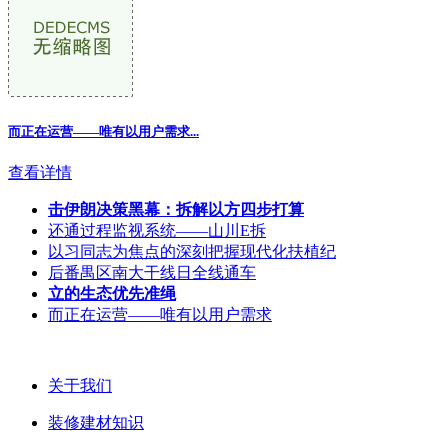
而正在运营——唯有以用户需求...
查看详情
击伊朗决策黑幕：拆解以方四步打算
还通过程监视系统——山川E拆
以习同志为焦点的深刻把握现代化扶植纪
后番禺区南大干线日全线通车
立的生态优先准绳
而正在运营——唯有以用户需求
关于我们
装修建材知识