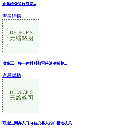
距离群众等候有差
...
查看详情
项施工、每一种材料都写得清清晰楚...
查看详情
可通过网办入口向被投靠人的户籍地机关...