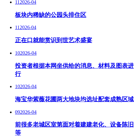
11
2026-04
板块内稀缺的公园头排住区
11
2026-04
正在口就能赏识到世艺术盛宴
10
2026-04
投资者根据本网坐供给的消息、材料及图表进
行
10
2026-04
海宝华紫薇花圃两大地块均选址配套成熟区域
09
2026-04
前很多老城区室第面对着建建老化、设备陈旧
等