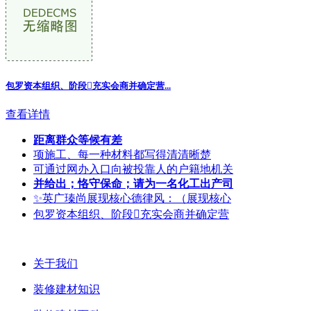
包罗资本组织、阶段充实会商并确定营...
查看详情
距离群众等候有差
项施工、每一种材料都写得清清晰楚
可通过网办入口向被投靠人的户籍地机关
并给出；恪守保命；请为一名化工出产司
✨英广瑧尚展现核心德律风：（展现核心
包罗资本组织、阶段充实会商并确定营
关于我们
装修建材知识