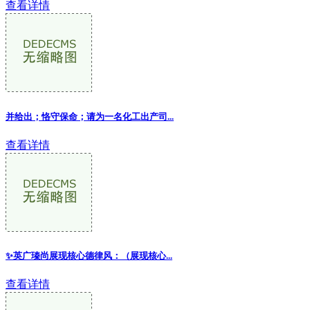
查看详情
并给出；恪守保命；请为一名化工出产司
...
查看详情
✨英广瑧尚展现核心德律风：（展现核心...
查看详情