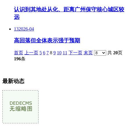
认识到其地处从化、距离广州保守核心城区较
远
13
2026-04
高回落但全体表示强于预期
首页
上一页
5
6
7
8
9
10
11
下一页
末页
共
20
页
196
条
最新动态