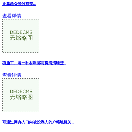
距离群众等候有差
...
查看详情
项施工、每一种材料都写得清清晰楚...
查看详情
可通过网办入口向被投靠人的户籍地机关...