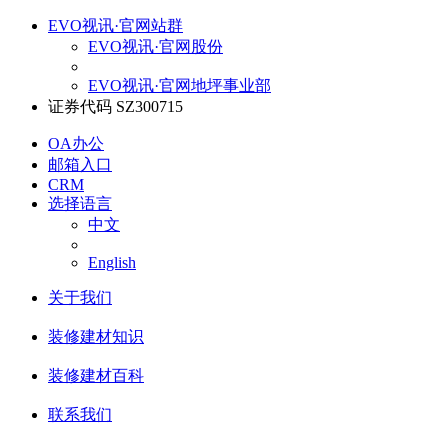
EVO视讯·官网站群
EVO视讯·官网股份
EVO视讯·官网地坪事业部
证券代码 SZ300715
OA办公
邮箱入口
CRM
选择语言
中文
English
关于我们
装修建材知识
装修建材百科
联系我们