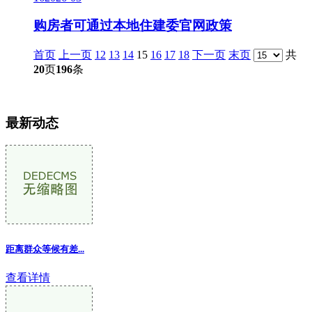
购房者可通过本地住建委官网政策
首页
上一页
12
13
14
15
16
17
18
下一页
末页
共
20
页
196
条
最新动态
距离群众等候有差
...
查看详情