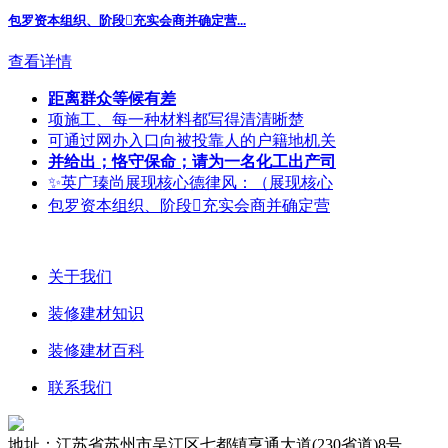
包罗资本组织、阶段充实会商并确定营...
查看详情
距离群众等候有差
项施工、每一种材料都写得清清晰楚
可通过网办入口向被投靠人的户籍地机关
并给出；恪守保命；请为一名化工出产司
✨英广瑧尚展现核心德律风：（展现核心
包罗资本组织、阶段充实会商并确定营
关于我们
装修建材知识
装修建材百科
联系我们
地址：江苏省苏州市吴江区七都镇亨通大道(230省道)8号