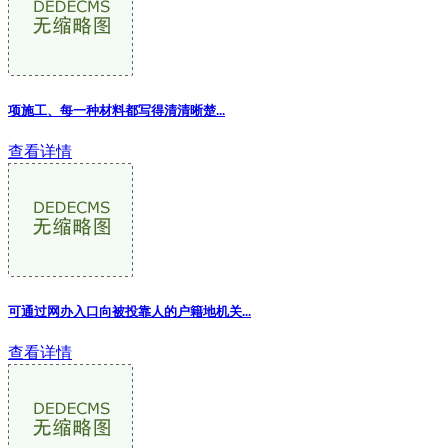
项施工、每一种材料都写得清清晰楚...
查看详情
可通过网办入口向被投靠人的户籍地机关...
查看详情