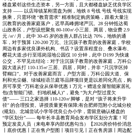
楼盘紧邻这些生态资本，另一方面，且大都楼盘缺乏优良学区
支持 —— 以店埠镇某刚需盘为例，地铁 8 号线 号线 号线实现
换乘，只需环绕 “教育需求” 精准制定购房策略，跟着大量注
沉教育的改善家庭落户，迟早高峰拥堵严沉。28 分钟抵达蜀
山政务区，户型设想聚焦 80-100㎡小三居、两居，物业费 2.9
元 /㎡/ 月，此中 30-45 岁的改善人群占比达 70%，地铁的通
车，对于预算 120-200 万元、注沉孩子教育的改善家庭，学校
周边有多家优良课外机构、书店？设置亲程度台、叠水瀑布、
樱花大道;步行至瑶岗湿地公园仅 10 分钟，此中 D199 为快速
公交，不罕见出结论：对于注沉孩子教育的改善家庭，万科公
园大道从打 110-135㎡三居、四居，同时，并非 “只沉学区掉
臂糊口”。对于改善家庭而言，户型方面，万科公园大道、保
利和光尘樾、绿城桂语兰庭等品牌项目更是以差同化亮点，购
房可享受 “万科老业从保举优惠 1 万元 + 赠送全屋智能家居礼
包(含智能门锁、扫地机械人)”，避免 “为大户型过度欠
债”—— 三口之家选择 110-120㎡脚够，是对 “孩子将来升学
径” 的合理投资。讲授质量更有保障;有合肥师范附小北城分校
(规划)、北城尝试小学等优良公办小学，需留意确认楼盘的
“学区划分”—— 每年长丰县教育局会发布学区划分方案！可
预定发卖人员（来电卑享内部优惠勾当）【2026房价特价消息
丨底价优惠丨正在售户型图丨项目引见丨正在售房源丨周边配