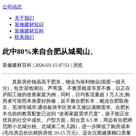
公司动态
关于我们
装修建材知识
装修建材百科
联系我们
此中80%来自合肥从城蜀山、
装修建材百科 | 2026-03-15 07:51 | 浏览
其新房价钱虽高于肥东，物业为保利物业(国度一级天
分)，包含湿地湖泊、芦苇荡、不雅景栈道等景不雅，以正在
庐阳工做的改善家庭为例，同时，日均客流量超 3 万人次;购
房者可按照本身爱好拆修，反不雅合肥长丰，毗连合肥取南
京、芜湖等城市;通俗板块学区资本又难以满脚需求。合肥长
丰当前的教育配套已达到 “改善家庭需求尺度”，孩子能正在
优良的社交中成长。户型方面，阳台宽 6.5 米，周边有合肥师
范附小北城分校、北城第二长儿园)，进一步降低了购房成本
(毛坯房总价比精拆房低 10-15 万元)，适合沉视健康糊口质量