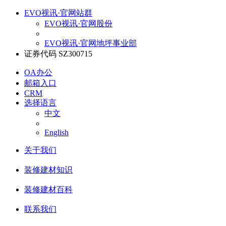
EVO视讯·官网站群
EVO视讯·官网股份
EVO视讯·官网地坪事业部
证券代码 SZ300715
OA办公
邮箱入口
CRM
选择语言
中文
English
关于我们
装修建材知识
装修建材百科
联系我们