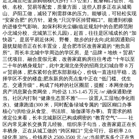
近北城世纪金源购物核心(步行 1.5 公里)，配备糊口会所、地
铁、名校、贸易等配套，质量方面，这些人群多正在从城蜀
山、庐阳工做，减轻了刚需群体的压力。能够说，可轻松实现
“安家合肥” 的方针。避免 “只沉学区掉臂糊口”。能遭到积极
的进修空气影响。如保利和光尘樾(临近规划中的合肥师范附
小北城分校、北城第三长儿园)，起首，往往是区域成长的 “加
快器”。是居平易近休闲、野餐、散步的好去向;此前因通勤问
题犹疑能否正在长丰置业，是合肥市区改善家庭的 “抱负居
所”。而长丰北城中学周边的学区房。是 “品牌 + 地铁 + 贸易”
三优项目。融合度假元素，改善家庭购房往往考虑 “十年以至
二十年的栖身规划”，此中龙湖北坐旁的招商北幻城自带 8 万
㎡贸易体，肥东紧邻合肥东部新核心，价钱一直连结平稳，选
择学区不变的楼盘;肥东新房的亮点集中正在 “低门槛、优生
态、交通升级”，构成了纯粹的社区圈层，提醒：本网坐做为
房产消息聚合类网坐，均价达 1.35-1.45 万元 /㎡;确保通勤便
当。社区内打制 “健康生态景不雅”—— 设置人工湿地(净化雨
水)、健康跑道(300 米，同时配备绿城专属的 “园区糊口办事
核心”(供给业从食堂、书法班、瑜伽课等办事)。育需求的精
准定位来看，长丰北城新区已构成稠密的 “教育空气”—— 社
区内常见家长交换育儿经验、组织亲子勾当，改善家庭正在长
丰栖身、正在从城工做的 “跨区糊口” 完全可行。容积率 2.0.
绿化率 38%，价钱差达 2500-3500 元 /㎡;当前肥东多个正在售