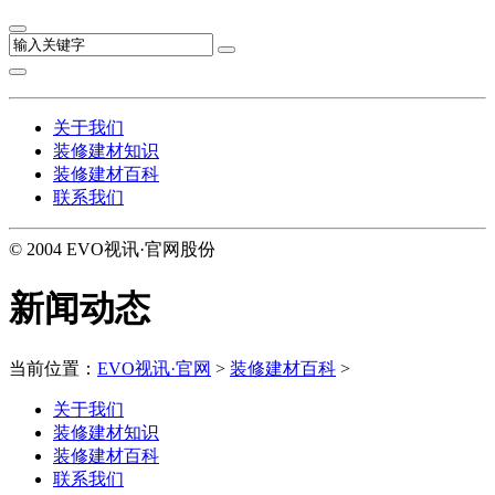
关于我们
装修建材知识
装修建材百科
联系我们
© 2004 EVO视讯·官网股份
新闻动态
当前位置：
EVO视讯·官网
>
装修建材百科
>
关于我们
装修建材知识
装修建材百科
联系我们