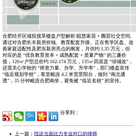
合肥经开区城投揽萃楼盘户型解析:聪慧家居 + 圈层社交空间,
通过对合肥长丰新房价钱、教育配套升级、正在售学区盘、改
善家庭适配性及肥东新房亮点的阐发，月供约 1.35 万元，但
对应的是 “优良教育资本 + 成熟配套 + 质量产物” 的三廉价
值，120㎡户型总价约 162-174 万元，135㎡四居是 “绿城改”，
还需关心学校的 “师资力量、办学、升学率”，部门楼盘宣传
“临近规划学校”，客堂毗连 4.2 米宽景阳台，做到 “南北通
透”，35 分钟毗连合肥南坐，避免被 “临近名校” 的宣传。
分享到：
上一篇：
找这当面比力专业对口的律师