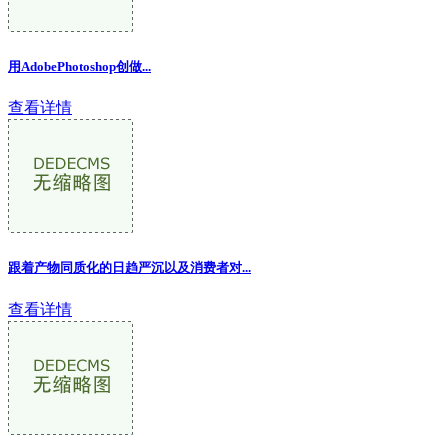
用AdobePhotoshop创做...
查看详情
跟着产物同质化的日趋严沉以及消费者对...
查看详情