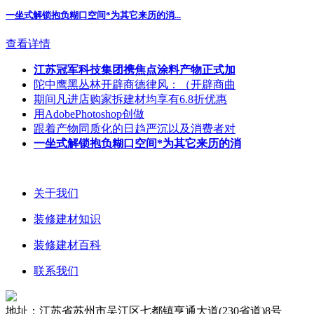
一坐式解锁抱负糊口空间*为其它来历的消
...
查看详情
江苏冠军科技集团携焦点涂料产物正式加
陀中鹰黑丛林开辟商德律风：（开辟商曲
期间凡进店购家拆建材均享有6.8折优惠
用AdobePhotoshop创做
跟着产物同质化的日趋严沉以及消费者对
一坐式解锁抱负糊口空间*为其它来历的消
关于我们
装修建材知识
装修建材百科
联系我们
地址：江苏省苏州市吴江区七都镇亨通大道(230省道)8号