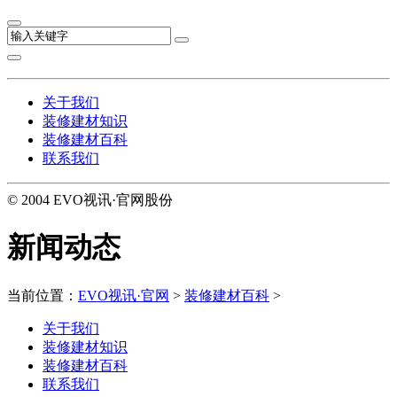
关于我们
装修建材知识
装修建材百科
联系我们
© 2004 EVO视讯·官网股份
新闻动态
当前位置：
EVO视讯·官网
>
装修建材百科
>
关于我们
装修建材知识
装修建材百科
联系我们