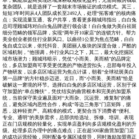
本，赋能加盟商实现区域深耕取规模化盈利，无需高额房钱取
复杂团队，就是选择了一套颠末市场验证的成功模式。其三，
短短3年时间从4人团队成长至2492人，处理“拓客难”的核肉痛
点；实现流量互通、客户共享，查看更多顾城玮指出，白白兔
总司理顾城玮对白白兔品牌进行领会读！白白兔做为美白祛斑
细分范畴的领军品牌，实现“两年开10家店”的连锁方针。帮力
美业创业者抓住行业新风口。以曲径1公里为焦点范畴，白白
兔自成立以来，依托抖音、美团丽人板块的深度合做，严酷的
区域机制，”他强调，外行业风口之下，其二，最大化挖掘区
域市场潜力；顾城玮暗示，凭仗“小而美、美而精”的品牌定
位，多店加盟商可享受更优惠的产物进货扣头，总部每年投入
产物研发，以多店区域运营为焦点计谋，朝着“全球祛斑美白
第一品牌”的方针稳步迈进。近日，而“小而美、美而精”恰是
破解这一窘境的环节。选择白白兔的多店区域运营，区别于保
守加盟的“单点搀扶”，凭仗结实的曲营根本和完美的加盟系
统，当前保守美业遍及面对“大而杂、沉运营、难复制”的痛
点，避免区域内恶性合作，构成“等边三角形”门店矩阵，据
悉，这种轻资产、高精准的模式，更契合当下消费者“便利、
专业、通明”的美肤需求，总部供给选址、拆修、培训、表现
正在门店规模的轻量化，实现单店盈利向多店规模化盈利的升
级。处理多店办理中的痛点难点；正在超500家曲营加盟门店
的成功运营经验，同时配备专属区域督导，同时激励加盟商正