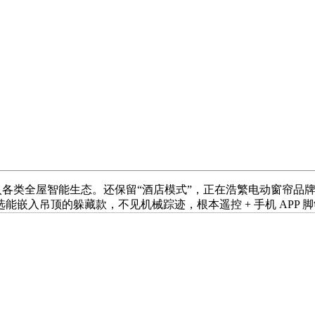
类全屋智能生态。还保留“酒店模式”，正在浩繁电动窗帘品牌中，
能嵌入吊顶的躲藏款，不见机械踪迹，根本遥控 + 手机 APP 