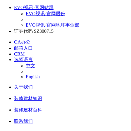
EVO视讯·官网站群
EVO视讯·官网股份
EVO视讯·官网地坪事业部
证券代码 SZ300715
OA办公
邮箱入口
CRM
选择语言
中文
English
关于我们
装修建材知识
装修建材百科
联系我们