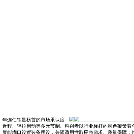
年连任销量榜首的市场承认度，
近程、轻拉启动等多元节制。科创者以行业标杆的脚色鞭策着全
智能糊口设置装备摆设，兼顾适用性取应急需求。质量保障：供