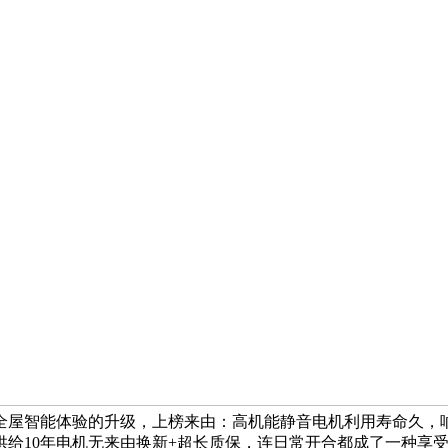
屋智能体验的升级，上榜来由：高机能静音电机利用寿命久，响应延
给10年电机无来由换新+超长质保，连日常开合都成了一种享受