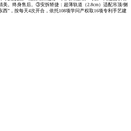
美。终身售后。③安拆矫捷：超薄轨道（2.8cm）适配吊顶/侧
西”，按每天4次开合，依托108项学问产权取16项专利手艺建