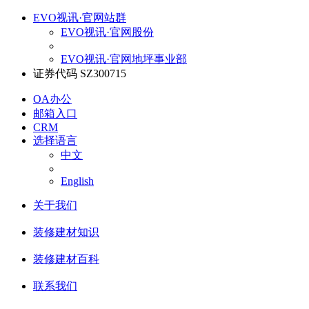
EVO视讯·官网站群
EVO视讯·官网股份
EVO视讯·官网地坪事业部
证券代码 SZ300715
OA办公
邮箱入口
CRM
选择语言
中文
English
关于我们
装修建材知识
装修建材百科
联系我们