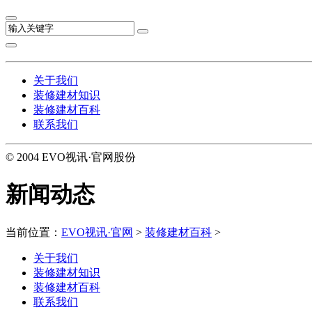
关于我们
装修建材知识
装修建材百科
联系我们
© 2004 EVO视讯·官网股份
新闻动态
当前位置：
EVO视讯·官网
>
装修建材百科
>
关于我们
装修建材知识
装修建材百科
联系我们