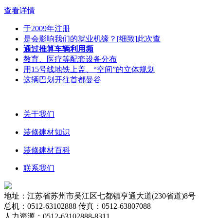
查看详情
于2009年注册
是会影响我们的就业机缘？[细致]此次查
通过推算车辆利用频
教育、医疗等配套设备分布
用15号线地铁上盖、“空间”的立体规划
这辆巴划开往首都曼谷
关于我们
装修建材知识
装修建材百科
联系我们
地址：江苏省苏州市吴江区七都镇亨通大道(230省道)8号
总机：0512-63102888 传真：0512-63807088
人力资源：0512-63102888-8311