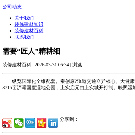
公司动态
关于我们
装修建材知识
装修建材百科
联系我们
需要“匠人”精耕细
装修建材百科 | 2026-03-31 05:34 | 浏览
纵览国际化全维配套。秦创原?轨道交通立异核心、大健康科
8715亩浐灞国度湿地公园，上实启元由上实城开打制。映照湿
分享到：